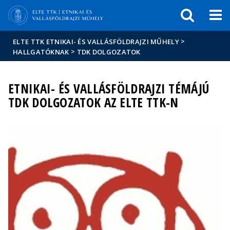
Események
ELTE a
Hírek
sajtóban
>
ELTE TTK ETNIKAI- ÉS VALLÁSFÖLDRAJZI MŰHELY
>
HALLGATÓKNAK
TDK DOLGOZATOK
ETNIKAI- ÉS VALLÁSFÖLDRAJZI TÉMÁJÚ
TDK DOLGOZATOK AZ ELTE TTK-N