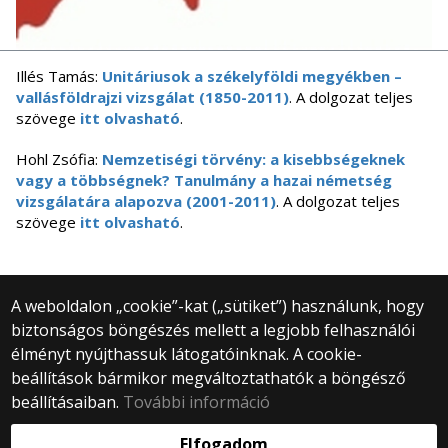
Illés Tamás:
Unitáriusok a székelyföldi megyékben –
vallásföldrajzi vizsgálat (1850-2011)
. A dolgozat teljes
szövege
itt olvasható
.
Hohl Zsófia:
Nemzetiségi törvény: a kisebbségeknek
vagy a többségnek? Tanulmány a hazai németség
vizsgálatára alapozva (2001-2011)
. A dolgozat teljes
szövege
itt olvasható
.
A weboldalon „cookie”-kat („sütiket”) használunk, hogy
biztonságos böngészés mellett a legjobb felhasználói
© 2025 Eötvös Loránd Tudományegyetem
élményt nyújthassuk látogatóinknak. A cookie-
Minden jog fenntartva.
beállítások bármikor megváltoztathatók a böngésző
1053 Budapest, Egyetem tér 1–3.
Központi telefonszám: +36 1 411 6500
beállításaiban.
További információ
Webfejlesztés:
Elfogadom