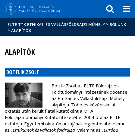
Események
ELTE a
Hírek
sajtóban
>
ELTE TTK ETNIKAI- ÉS VALLÁSFÖLDRAJZI MŰHELY
RÓLUNK
>
ALAPÍTÓK
ALAPÍTÓK
BOTTLIK ZSOLT
Bottlik Zsolt az ELTE Földrajz és
Földtudományi Intézetének docense,
az Etnikai- és Vallásföldrajzi Műhely
alapítója. Több év középiskolai
oktatás után került fiatal kutatóként a MTA
Földrajztudományi Kutatóintézetébe. 2004 óta az ELTE
oktatója. Egyetemi oktatómunkájának legfontosabb elemei,
az „
Etnikumok és vallások földrajza
” valamint az „
Európa