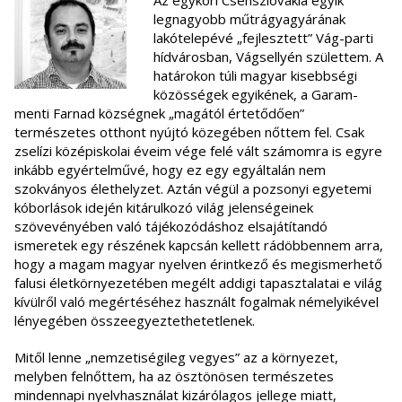
Az egykori Csehszlovákia egyik
legnagyobb műtrágyagyárának
lakótelepévé „fejlesztett” Vág-parti
hídvárosban, Vágsellyén születtem. A
határokon túli magyar kisebbségi
közösségek egyikének, a Garam-
menti Farnad községnek „magától értetődően”
természetes otthont nyújtó közegében nőttem fel. Csak
zselízi középiskolai éveim vége felé vált számomra is egyre
inkább egyértelművé, hogy ez egy egyáltalán nem
szokványos élethelyzet. Aztán végül a pozsonyi egyetemi
kóborlások idején kitárulkozó világ jelenségeinek
szövevényében való tájékozódáshoz elsajátítandó
ismeretek egy részének kapcsán kellett rádöbbennem arra,
hogy a magam magyar nyelven érintkező és megismerhető
falusi életkörnyezetében megélt addigi tapasztalatai e világ
kívülről való megértéséhez használt fogalmak némelyikével
lényegében összeegyeztethetetlenek.
Mitől lenne „nemzetiségileg vegyes” az a környezet,
melyben felnőttem, ha az ösztönösen természetes
mindennapi nyelvhasználat kizárólagos jellege miatt,