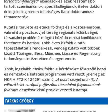
társadalomföldrajza
” előadások és ezek résztémáiból
tartott szemináriumok, speciálkollégiumok, illetve doktori
órák. Jelenleg három tehetséges fiatal doktorandusz
témavezetője.
Kutatási területe az etnikai földrajz és a köztes-európai,
valamint a posztszovjet térség regionális különbségei,
társadalmi problémái mögött húzódó etnikai konfliktusok
története és hatásai. Több éves külföldi kutatói
tapasztalattal is rendelkezik, vendég kutató volt többek
között Tübingen, Bécs, München, Lipcse és Regensburg
tudományos intézeteiben és egyetemein.
Több, leginkább etnikai földrajzi kérdésekre fókuszáló hazai
és nemzetközi kutatási programban vett részt; jelenleg az
NKFIH FT2 K 124291 számú,
„A poszt-szovjet után (?): A
változó kelet-európai pufferzóna társadalmi folyamatainak
földrajzi vizsgálata”
című projekt vezető kutatója.
FARKAS GYÖRGY