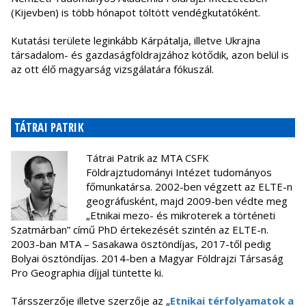
(Kijevben) is több hónapot töltött vendégkutatóként.
Kutatási területe leginkább Kárpátalja, illetve Ukrajna
társadalom- és gazdaságföldrajzához kötődik, azon belül is
az ott élő magyarság vizsgálatára fókuszál.
TÁTRAI PATRIK
Tátrai Patrik az MTA CSFK
Földrajztudományi Intézet tudományos
főmunkatársa. 2002-ben végzett az ELTE-n
geográfusként, majd 2009-ben védte meg
„Etnikai mezo- és mikroterek a történeti
Szatmárban” című PhD értekezését szintén az ELTE-n.
2003-ban MTA – Sasakawa ösztöndíjas, 2017-től pedig
Bolyai ösztöndíjas. 2014-ben a Magyar Földrajzi Társaság
Pro Geographia díjjal tüntette ki.
Társszerzője illetve szerzője az „
Etnikai térfolyamatok a