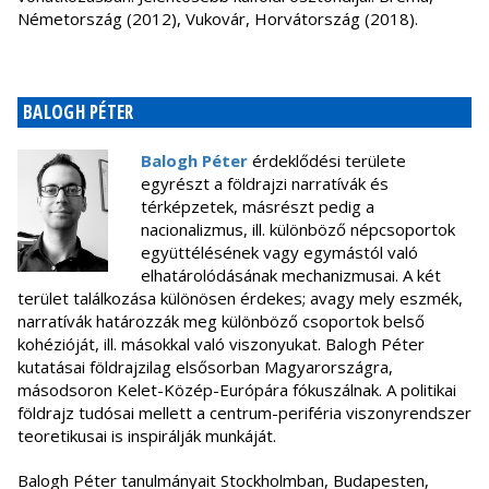
Németország (2012), Vukovár, Horvátország (2018).
BALOGH PÉTER
Balogh Péter
érdeklődési területe
egyrészt a földrajzi narratívák és
térképzetek, másrészt pedig a
nacionalizmus, ill. különböző népcsoportok
együttélésének vagy egymástól való
elhatárolódásának mechanizmusai. A két
terület találkozása különösen érdekes; avagy mely eszmék,
narratívák határozzák meg különböző csoportok belső
kohézióját, ill. másokkal való viszonyukat. Balogh Péter
kutatásai földrajzilag elsősorban Magyarországra,
másodsoron Kelet-Közép-Európára fókuszálnak. A politikai
földrajz tudósai mellett a centrum-periféria viszonyrendszer
teoretikusai is inspirálják munkáját.
Balogh Péter tanulmányait Stockholmban, Budapesten,