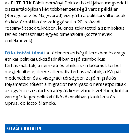
az ELTE TTK Földtudományi Doktori Iskolájában megvédett
disszertációjában két többnemzetiségű város példáján
(Beregszász és Nagyvárad) vizsgálta a politikai változások
és köztérpolitika összefüggéseit a 20. századi
rezsimváltások tükrében, különös tekintettel a szimbolikus
tér és térhasználat egyes dimenzióira (köztérnevek,
emlékművek).
Fő kutatási témái
: a többnemzetiségű terekben és/vagy
etnikai-politikai ütközőzónákban zajló szimbolikus
térhasználatok, a nemzeti és etnikai szimbólumok térbeli
megjelenítése, illetve alternatív térhasználatok; a Kárpát-
medencében és a visegrádi térségben zajló migrációs
folyamatok, főként a migrációt befolyásoló nemzetpolitikák
az egyéni és családi stratégiák keresztmetszetében; kritikai
kartogárfia geopolitikai ütközőzónákban (Kaukázus és
Ciprus, de facto államok).
KOVÁLY KATALIN