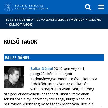
Események
ELTE a
Hírek
sajtóban
>
ELTE TTK ETNIKAI- ÉS VALLÁSFÖLDRAJZI MŰHELY
RÓLUNK
>
KÜLSŐ TAGOK
KÜLSŐ TAGOK
BALIZS DÁNIEL
Balizs Dániel
2010-ben végzett
geográfusként a Szegedi
Tudományegyetemen. 18 éves kora óta
érdeklődik intenzíven az etnikai- és
vallásföldrajzi kutatások iránt, ezt még
szegedi élményeinek köszönheti. Disszertációjának
fókuszában a nyugat-magyarországi, burgenlandi és
muravidéki kisebbségi közösségek identitása, illetve a