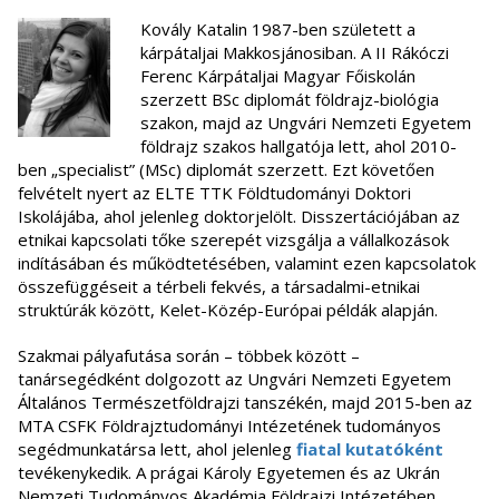
Kovály Katalin 1987-ben született a
kárpátaljai Makkosjánosiban. A II Rákóczi
Ferenc Kárpátaljai Magyar Főiskolán
szerzett BSc diplomát földrajz-biológia
szakon, majd az Ungvári Nemzeti Egyetem
földrajz szakos hallgatója lett, ahol 2010-
ben „specialist” (MSc) diplomát szerzett. Ezt követően
felvételt nyert az ELTE TTK Földtudományi Doktori
Iskolájába, ahol jelenleg doktorjelölt. Disszertációjában az
etnikai kapcsolati tőke szerepét vizsgálja a vállalkozások
indításában és működtetésében, valamint ezen kapcsolatok
összefüggéseit a térbeli fekvés, a társadalmi-etnikai
struktúrák között, Kelet-Közép-Európai példák alapján.
Szakmai pályafutása során – többek között –
tanársegédként dolgozott az Ungvári Nemzeti Egyetem
Általános Természetföldrajzi tanszékén, majd 2015-ben az
MTA CSFK Földrajztudományi Intézetének tudományos
segédmunkatársa lett, ahol jelenleg
fiatal kutatóként
tevékenykedik. A prágai Károly Egyetemen és az Ukrán
Nemzeti Tudományos Akadémia Földrajzi Intézetében