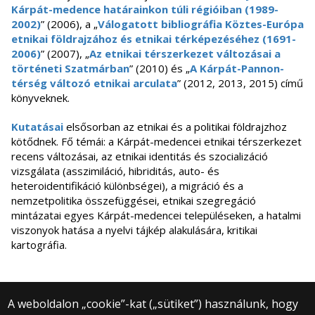
Kárpát-medence határainkon túli régióiban (1989-
2002)
” (2006), a „
Válogatott bibliográfia Köztes-Európa
etnikai földrajzához és etnikai térképezéséhez (1691-
2006)
” (2007), „
Az etnikai térszerkezet változásai a
történeti Szatmárban
” (2010) és „
A Kárpát-Pannon-
térség változó etnikai arculata
” (2012, 2013, 2015) című
könyveknek.
Kutatásai
elsősorban az etnikai és a politikai földrajzhoz
kötődnek. Fő témái: a Kárpát-medencei etnikai térszerkezet
recens változásai, az etnikai identitás és szocializáció
vizsgálata (asszimiláció, hibriditás, auto- és
heteroidentifikáció különbségei), a migráció és a
nemzetpolitika összefüggései, etnikai szegregáció
mintázatai egyes Kárpát-medencei településeken, a hatalmi
viszonyok hatása a nyelvi tájkép alakulására, kritikai
kartográfia.
A weboldalon „cookie”-kat („sütiket”) használunk, hogy