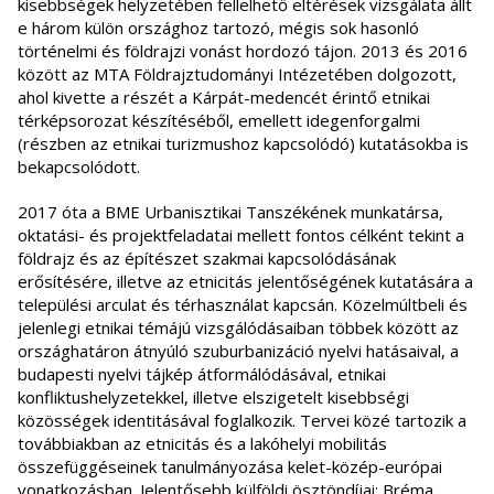
kisebbségek helyzetében fellelhető eltérések vizsgálata állt
e három külön országhoz tartozó, mégis sok hasonló
történelmi és földrajzi vonást hordozó tájon. 2013 és 2016
között az MTA Földrajztudományi Intézetében dolgozott,
ahol kivette a részét a Kárpát-medencét érintő etnikai
térképsorozat készítéséből, emellett idegenforgalmi
(részben az etnikai turizmushoz kapcsolódó) kutatásokba is
bekapcsolódott.
2017 óta a BME Urbanisztikai Tanszékének munkatársa,
oktatási- és projektfeladatai mellett fontos célként tekint a
földrajz és az építészet szakmai kapcsolódásának
erősítésére, illetve az etnicitás jelentőségének kutatására a
települési arculat és térhasználat kapcsán. Közelmúltbeli és
jelenlegi etnikai témájú vizsgálódásaiban többek között az
országhatáron átnyúló szuburbanizáció nyelvi hatásaival, a
budapesti nyelvi tájkép átformálódásával, etnikai
konfliktushelyzetekkel, illetve elszigetelt kisebbségi
közösségek identitásával foglalkozik. Tervei közé tartozik a
továbbiakban az etnicitás és a lakóhelyi mobilitás
összefüggéseinek tanulmányozása kelet-közép-európai
vonatkozásban. Jelentősebb külföldi ösztöndíjai: Bréma,