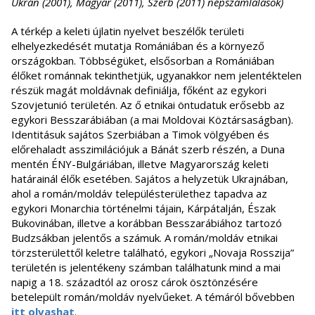
Ukrán (2001), Magyar (2011), Szerb (2011) népszámlálások)
A térkép a keleti újlatin nyelvet beszélők területi
elhelyezkedését mutatja Romániában és a környező
országokban. Többségüket, elsősorban a Romániában
élőket románnak tekinthetjük, ugyanakkor nem jelentéktelen
részük magát moldávnak definiálja, főként az egykori
Szovjetunió területén. Az ő etnikai öntudatuk erősebb az
egykori Besszarábiában (a mai Moldovai Köztársaságban).
Identitásuk sajátos Szerbiában a Timok völgyében és
előrehaladt asszimilációjuk a Bánát szerb részén, a Duna
mentén ÉNY-Bulgáriában, illetve Magyarország keleti
határainál élők esetében. Sajátos a helyzetük Ukrajnában,
ahol a román/moldáv településterülethez tapadva az
egykori Monarchia történelmi tájain, Kárpátalján, Észak
Bukovinában, illetve a korábban Besszarábiához tartozó
Budzsákban jelentős a számuk. A román/moldáv etnikai
törzsterülettől keletre található, egykori „Novaja Rosszija”
területén is jelentékeny számban találhatunk mind a mai
napig a 18. századtól az orosz cárok ösztönzésére
betelepült román/moldáv nyelvűeket. A témáról bővebben
itt olvashat
.