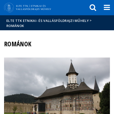
Események
ELTE a
Hírek
sajtóban
>
ELTE TTK ETNIKAI- ÉS VALLÁSFÖLDRAJZI MŰHELY
ROMÁNOK
ROMÁNOK