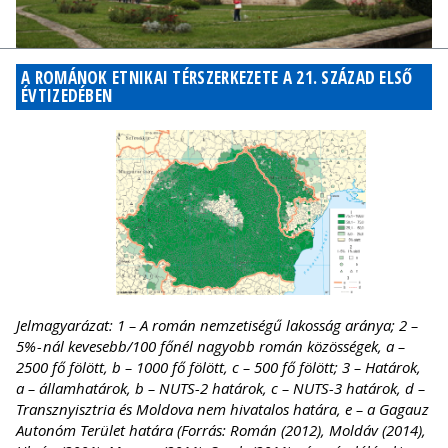
A ROMÁNOK ETNIKAI TÉRSZERKEZETE A 21. SZÁZAD ELSŐ
ÉVTIZEDÉBEN
Jelmagyarázat: 1 – A román nemzetiségű lakosság aránya; 2 –
5% - nál kevesebb/100 főnél nagyobb román közösségek, a –
2500 fő fölött, b – 1000 fő fölött, c – 500 fő fölött; 3 – Határok,
a – államhatárok, b – NUTS-2 határok, c – NUTS-3 határok, d –
Transznyisztria és Moldova nem hivatalos határa, e – a Gagauz
Autonóm Terület határa (Forrás: Román (2012), Moldáv (2014),