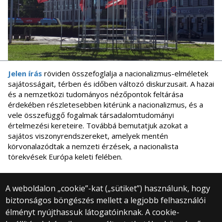
Jelen írás
röviden összefoglalja a nacionalizmus-elméletek
sajátosságait, térben és időben változó diskurzusait. A hazai
és a nemzetközi tudományos nézőpontok feltárása
érdekében részletesebben kitérünk a nacionalizmus, és a
vele összefüggő fogalmak társadalomtudományi
értelmezési kereteire. Továbbá bemutatjuk azokat a
sajátos viszonyrendszereket, amelyek mentén
körvonalazódtak a nemzeti érzések, a nacionalista
törekvések Európa keleti felében.
A weboldalon „cookie”-kat („sütiket”) használunk, hogy
biztonságos böngészés mellett a legjobb felhasználói
© 2025 Eötvös Loránd Tudományegyetem
élményt nyújthassuk látogatóinknak. A cookie-
Minden jog fenntartva.