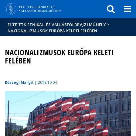
Események
ELTE a
Hírek
sajtóban
>
ELTE TTK ETNIKAI- ÉS VALLÁSFÖLDRAJZI MŰHELY
NACIONALIZMUSOK EURÓPA KELETI FELÉBEN
NACIONALIZMUSOK EURÓPA KELETI
FELÉBEN
Kőszegi Margit |
2018.10.04.