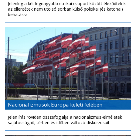
Jelenleg a két legnagyobb etnikai csoport között éleződtek ki
az ellentétek nem utolsó sorban külső politikai (és katonai)
behatásra
Nacionalizmusok Európa keleti felében
Jelen írás röviden összefoglalja a nacionalizmus-elméletek
sajátosságait, térben és időben változó diskurzusait