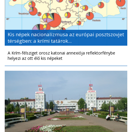
Kis népek nacionalizmusa az európai posztszovjet
térségben: a krími tatárok...
A Krím-félsziget orosz katonai annexiója reflektorfénybe
helyezi az ott élő kis népeket