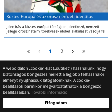
Köztes-Európa és az orosz nemzeti identitás
Jelen írás a köztes-európai térségben jelentkező, nemzeti
jellegű orosz hatalmi törekvések időbeli alakulását vázolja fel
1
2
A weboldalon „cookie”-kat („sütiket”) használunk, hogy
biztonságos böngészés mellett a legjobb felhasználói
© 2025 Eötvös Loránd Tudományegyetem
élményt nyújthassuk látogatóinknak. A cookie-
Minden jog fenntartva.
beállítások bármikor megváltoztathatók a böngésző
1053 Budapest, Egyetem tér 1–3.
Központi telefonszám: +36 1 411 6500
beállításaiban.
További információ
Webfejlesztés:
Elfogadom