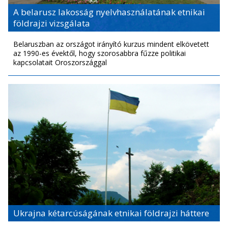
A belarusz lakosság nyelvhasználatának etnikai
földrajzi vizsgálata
Belaruszban az országot irányító kurzus mindent elkövetett
az 1990-es évektől, hogy szorosabbra fűzze politikai
kapcsolatait Oroszországgal
Ukrajna kétarcúságának etnikai földrajzi háttere