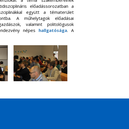
 dimenziókat a téma szakembereinek
idiszciplináris előadássorozatban a
zciplinákkal együtt a tématerület
pontba. A műhelytagok előadásai
gazdászok, valamint politológusok
 rendezvény népes
hallgatósága
. A