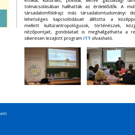
etnikai, kulturális, politkai, illetve gazdasági
tolmácsolásában hallhatták az érdeklődők. A mult
társadalomföldrajz más társadalomtudományi dis
lehetséges kapcsolódásait állította a közép
mellett kultúrantropológusok, történészek, köz
nézőpontjait, gondolatait is meghallgathatta a
sikeresen lezajlott program
ITT
olvasható.
tem