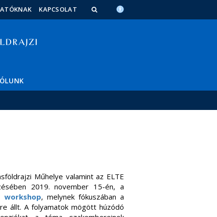
TATÓKNAK
KAPCSOLAT
ÓLUNK
lásföldrajzi Műhelye valamint az ELTE
zésében 2019. november 15-én, a
tt
workshop
, melynek fókuszában a
re állt. A folyamatok mögött húzódó