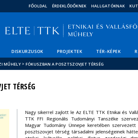
Események
ELTE a
Hírek
FŐOLDAL
ÉRDEKLŐDŐKNEK
HALLGATÓKNAK
KU
sajtóban
DISKURZUSOK
PROJEKTEK
TÉR-KÉPEK
R
>
JZI MŰHELY
FÓKUSZBAN A POSZTSZOVJET TÉRSÉG
JET TÉRSÉG
Nagy sikerrel zajlott le Az ELTE TTK Etnikai és Val
TTK FFI Regionális Tudományi Tanszéke szerve
Magyar Tudomány Ünnepe keretében szerveze
posztszovjet térség társadalmi jelenségeinek hátte