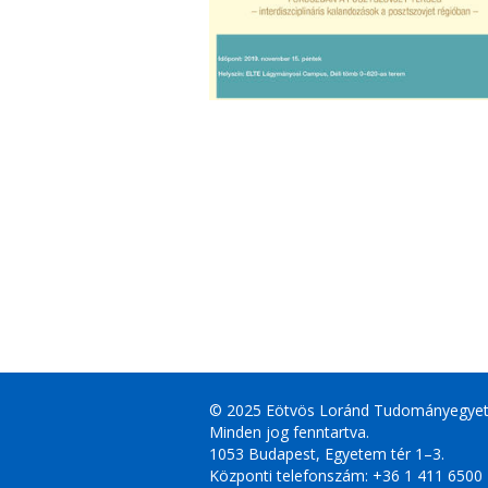
© 2025 Eötvös Loránd Tudományegye
Minden jog fenntartva.
1053 Budapest, Egyetem tér 1–3.
Központi telefonszám: +36 1 411 6500