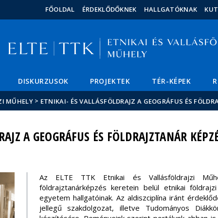
Események
ELTE a
Hírek
FŐOLDAL
ÉRDEKLŐDŐKNEK
HALLGATÓKNAK
KU
sajtóban
DISKURZUSOK
PROJEKTEK
TÉR-KÉPEK
R
>
JZI MŰHELY
ETNIKAI- ÉS VALLÁSFÖLDRAJZ A GEOGRÁFUS ÉS FÖLD
DRAJZ A GEOGRÁFUS ÉS FÖLDRAJZTANÁR KÉPZ
Az ELTE TTK Etnikai és Vallásföldrajzi Műh
földrajztanárképzés keretein belül etnikai földrajz
egyetem hallgatóinak. Az aldiszciplína iránt érdeklő
jellegű szakdolgozat, illetve Tudományos Diákk