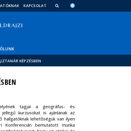
TATÓKNAK
KAPCSOLAT
ÓLUNK
RAJZTANÁR KÉPZÉSBEN
ÉSBEN
elyének tagjai a geográfus- és
i jellegű kurzusokat is ajánlanak az
dő hallgatóknak lehetőségük van ilyen
öri Konferencián bemutatott munka