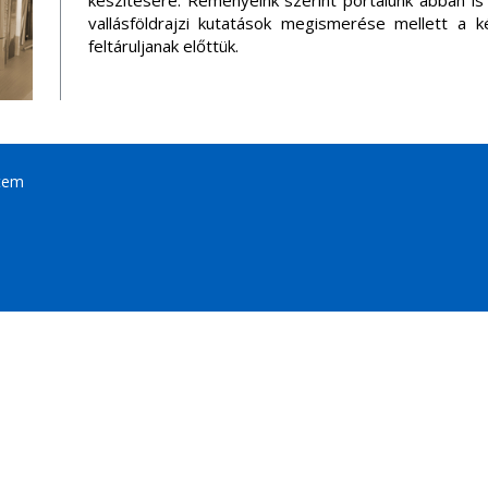
készítésére. Reményeink szerint portálunk abban is 
vallásföldrajzi kutatások megismerése mellett a ké
feltáruljanak előttük.
tem