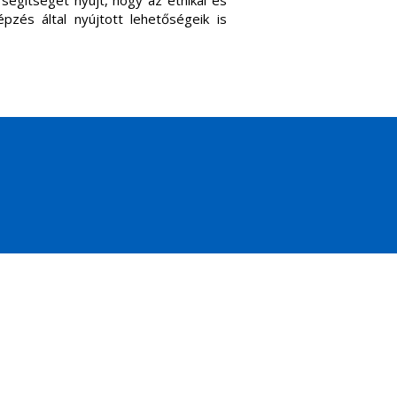
segítséget nyújt, hogy az etnikai és
pzés által nyújtott lehetőségeik is