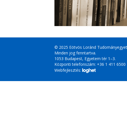
© 2025 Eötvös Loránd Tudományegye
Minden jog fenntartva.
1053 Budapest, Egyetem tér 1–3.
Központi telefonszám: +36 1 411 6500
Webfejlesztés: